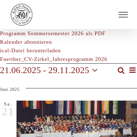
Zum
Inhalt
springen
Programm Sommersemester 2026 als PDF
Kalender abonnieren
ical-Datei herunterladen
Fuerther_CV-Zirkel_Jahresprogramm 2026
Veranstaltungen
21.06.2025
 - 
29.11.2025
Suche
V
Veran
List
Datum
A
Such
wählen.
Juni 2025
und
N
Ansic
Sa.
21
Navig