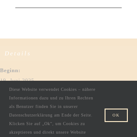
Details
Beginn:
19. Juni 2025
Diese Website verwendet Cookies – nähere
Ende:
Informationen dazu und zu Ihren Rechten
22. Juni 2025
als Benutzer finden Sie in unserer
Veranstaltungskategorien:
Datenschutzerklärung am Ende der Seite.
OK
Aktivitas
,
Events
Klicken Sie auf „Ok“, um Cookies zu
akzeptieren und direkt unsere Website
IMPRESSUM