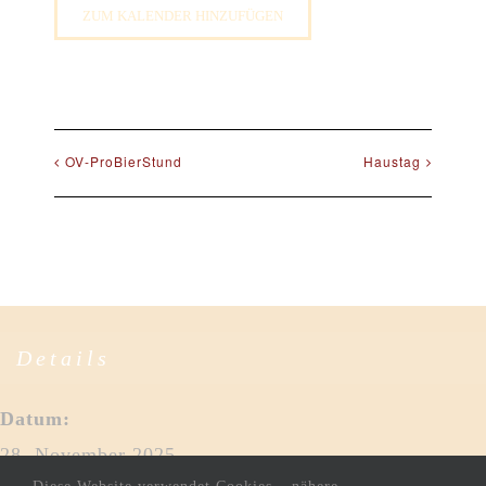
ZUM KALENDER HINZUFÜGEN
OV-ProBierStund
Haustag
Details
Datum:
28. November 2025