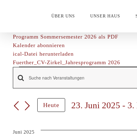
Zum
Inhalt
ÜBER UNS
UNSER HAUS
springen
Programm Sommersemester 2026 als PDF
Kalender abonnieren
ical-Datei herunterladen
Fuerther_CV-Zirkel_Jahresprogramm 2026
Veranstalt
Veranstaltungen
Bitte
Schlüsselwort
Suche
eingeben.
23. Juni 2025
 - 
3.
Heute
Suche
und
Datum
nach
wählen.
Veranstaltungen
Ansichten,
Juni 2025
Schlüsselwort.