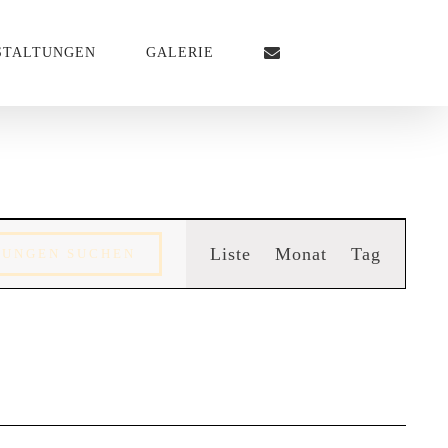
STALTUNGEN
GALERIE
Veransta
Liste
Monat
Tag
TUNGEN SUCHEN
Ansichte
Navigati