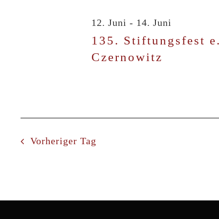
13.
Schlüsselwort.
Navigation
12. Juni
-
14. Juni
Juni
135. Stiftungsfest e
Czernowitz
2026
Vorheriger Tag