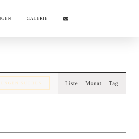
NGEN
GALERIE
Veransta
Liste
Monat
Tag
TUNGEN SUCHEN
Ansichte
Navigati