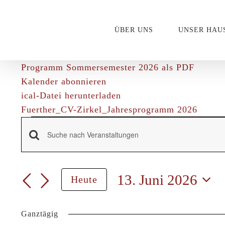
Zum
Inhalt
ÜBER UNS
UNSER HAU
springen
Programm Sommersemester 2026 als PDF
Kalender abonnieren
ical-Datei herunterladen
Fuerther_CV-Zirkel_Jahresprogramm 2026
Veranstalt
Veranstaltungen
Bitte
Schlüsselwort
für
Suche
eingeben.
13. Juni 2026
Heute
Suche
und
Datum
nach
wählen.
Veranstaltungen
Ansichten,
Ganztägig