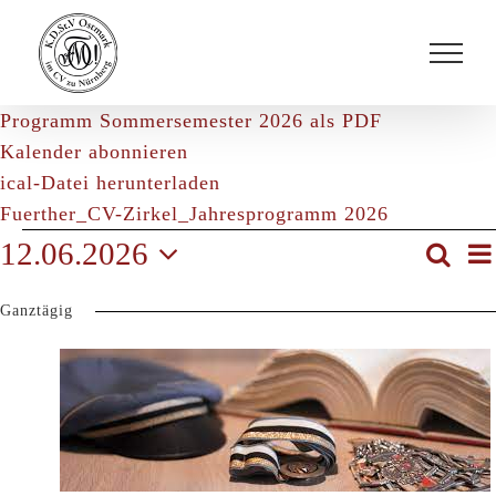
Zum
Inhalt
springen
Programm Sommersemester 2026 als PDF
Kalender abonnieren
ical-Datei herunterladen
Fuerther_CV-Zirkel_Jahresprogramm 2026
Veranstaltungen
12.06.2026
Suche
V
Veran
für
Tag
Datum
A
Such
12.
Ganztägig
wählen.
Juni
und
N
2026
Ansic
Navig