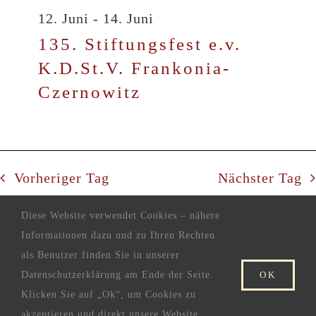
12. Juni
-
14. Juni
135. Stiftungsfest e.v.
K.D.St.V. Frankonia-
Czernowitz
Vorheriger Tag
Nächster Tag
Diese Website verwendet Cookies – nähere
KALENDER ABONNIEREN
Informationen dazu und zu Ihren Rechten
als Benutzer finden Sie in unserer
Datenschutzerklärung am Ende der Seite.
OK
Klicken Sie auf „Ok“, um Cookies zu
akzeptieren und direkt unsere Website