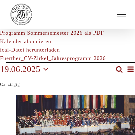
Zum
Inhalt
springen
Programm Sommersemester 2026 als PDF
Kalender abonnieren
ical-Datei herunterladen
Fuerther_CV-Zirkel_Jahresprogramm 2026
Veranstaltu
19.06.2025
Suche
Ver
Tag
Datum
Ganztägig
wählen.
Suc
für
und
Ans
19.
Nav