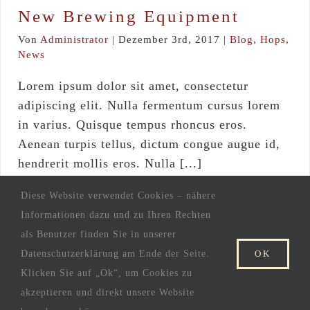
New Brewing Equipment
Von
Administrator
|
Dezember 3rd, 2017
|
Blog
,
Hops
,
News
Lorem ipsum dolor sit amet, consectetur
adipiscing elit. Nulla fermentum cursus lorem
in varius. Quisque tempus rhoncus eros.
Aenean turpis tellus, dictum congue augue id,
hendrerit mollis eros. Nulla [...]
Diese Website verwendet Cookies – nähere
Weiterlesen
Informationen dazu und zu Ihren Rechten
als Benutzer finden Sie in unserer
Datenschutzerklärung am Ende der Seite.
OK
Klicken Sie auf „Ok“, um Cookies zu
akzeptieren und direkt unsere Website
IMPRESSUM