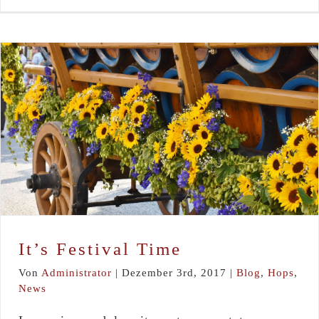
It’s Festival Time
Blog
Hops
News
It’s Festival Time
Von
Administrator
|
Dezember 3rd, 2017
|
Blog
,
Hops
,
News