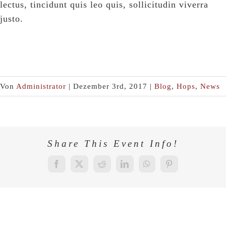
lectus, tincidunt quis leo quis, sollicitudin viverra
justo.
Von
Administrator
|
Dezember 3rd, 2017
|
Blog
,
Hops
,
News
Share This Event Info!
Facebook
X
Reddit
LinkedIn
WhatsApp
Pinterest
Ähnliche Beiträge