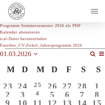
Zum
Inhalt
springen
Programm Sommersemester 2026 als PDF
Kalender abonnieren
ical-Datei herunterladen
Fuerther_CV-Zirkel_Jahresprogramm 2026
Veranstaltungen
01.03.2026
Suche
V
Veran
Mon
Datum
A
Such
Kalender
wählen.
M
MONTAG
D
DIENSTAG
M
MITTWOCH
D
DONNERS
F
FREIT
S
SA
S
und
von
N
Ansic
Veranstaltungen
1
25
0
0
0
0
0
0
23
24
26
27
28
1
Navig
1
4
0
0
0
0
0
0
2
3
5
6
7
8
Veranstaltung
Veranstaltungen
Veranstaltungen
Veranstaltun
Veranstal
Veran
Ve
0
0
0
0
0
0
0
9
10
11
12
13
14
15
Veranstaltung