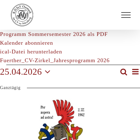
Zum
Inhalt
springen
Programm Sommersemester 2026 als PDF
Kalender abonnieren
ical-Datei herunterladen
Fuerther_CV-Zirkel_Jahresprogramm 2026
Veranstaltungen
25.04.2026
Suche
V
Veran
für
Tag
Datum
A
Such
25.
Ganztägig
wählen.
April
und
N
2026
Ansic
Navig