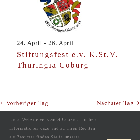
24. April
-
26. April
Stiftungsfest e.v. K.St.V.
Thuringia Coburg
Vorheriger Tag
Nächster Tag
Diese Website verwendet Cookies – nähere
KALENDER ABONNIEREN
Informationen dazu und zu Ihren Rechten
als Benutzer finden Sie in unserer