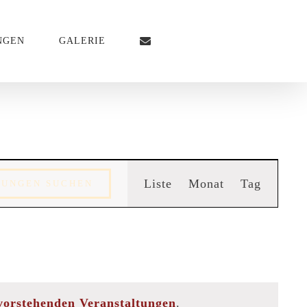
NGEN
GALERIE
Veransta
Liste
Monat
Tag
TUNGEN SUCHEN
Ansichte
Navigati
vorstehenden Veranstaltungen
.