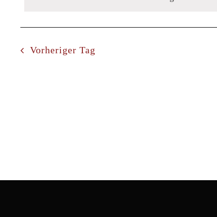
2.
Schlüsselwort.
Navigation
Juli
Vorheriger Tag
2025