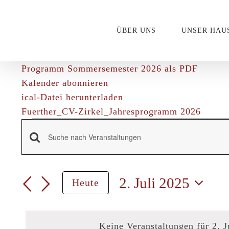
Zum
Inhalt
ÜBER UNS
UNSER HAU
springen
Programm Sommersemester 2026 als PDF
Kalender abonnieren
ical-Datei herunterladen
Fuerther_CV-Zirkel_Jahresprogramm 2026
Veranstalt
Veranstaltungen
Bitte
Schlüsselwort
für
Suche
eingeben.
2. Juli 2025
Heute
Suche
und
Datum
nach
wählen.
Veranstaltungen
Ansichten,
Keine Veranstaltungen für 2. 