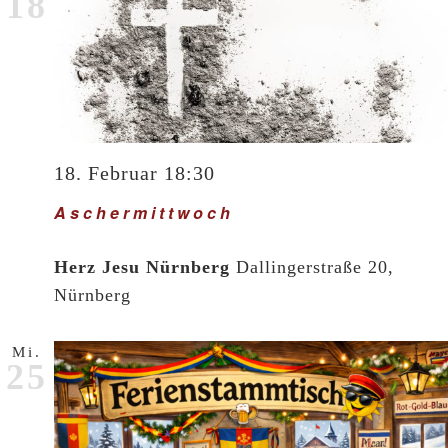
18
Ans
Nav
18. Februar 18:30
Aschermittwoch
Herz Jesu Nürnberg
Dallingerstraße 20,
Nürnberg
Mi.
25