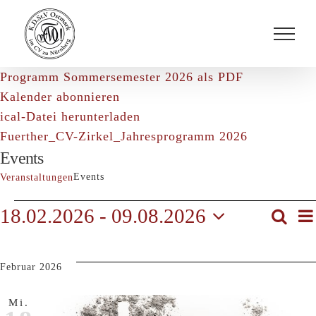
Zum
Inhalt
springen
Programm Sommersemester 2026 als PDF
Kalender abonnieren
ical-Datei herunterladen
Fuerther_CV-Zirkel_Jahresprogramm 2026
Events
Events
Veranstaltungen
Veranstaltungen
18.02.2026
 - 
09.08.2026
Suche
Ver
List
Datum
wählen.
Suc
Februar 2026
und
Mi.