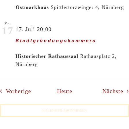
Ostmarkhaus
Spittlertorzwinger 4, Nürnberg
Fr.
17
17. Juli 20:00
Stadtgründungskommers
Historischer Rathaussaal
Rathausplatz 2,
Nürnberg
Veranstaltungen
Ve
Vorherige
Heute
Nächste
KALENDER ABONNIEREN