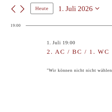
Suche
eingeben.
1.
1. Juli 2026
Heute
Suche
und
Datum
Juli
nach
wählen.
Veranstaltungen
Ansichten,
19:00
2026
Schlüsselwort.
Navigation
1. Juli 19:00
2. AC / BC / 1. WC
"Wir können nicht nicht wählen.