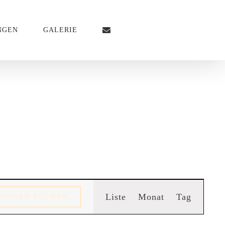
NGEN
GALERIE
Veransta
Liste
Monat
Tag
TUNGEN SUCHEN
Ansichte