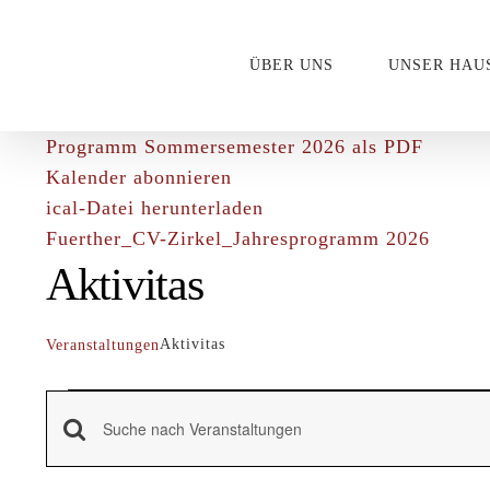
Zum
Inhalt
ÜBER UNS
UNSER HAU
springen
Programm Sommersemester 2026 als PDF
Kalender abonnieren
ical-Datei herunterladen
Fuerther_CV-Zirkel_Jahresprogramm 2026
Aktivitas
Aktivitas
Veranstaltungen
Veranstaltungen
Veranstaltungen
Bitte
für
Schlüsselwort