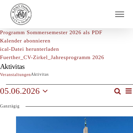
Zum
Inhalt
springen
Programm Sommersemester 2026 als PDF
Kalender abonnieren
ical-Datei herunterladen
Fuerther_CV-Zirkel_Jahresprogramm 2026
Aktivitas
Aktivitas
Veranstaltungen
Veranstaltungen
05.06.2026
Suche
V
Veran
Tag
für
Datum
A
Such
Ganztägig
wählen.
5.
und
N
Juni
Ansic
2026