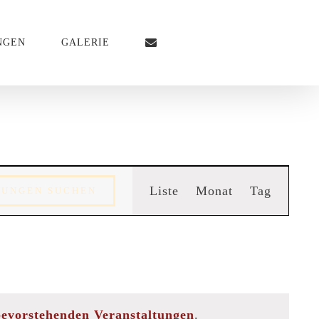
NGEN
GALERIE
Veransta
Liste
Monat
Tag
TUNGEN SUCHEN
Ansichte
Navigati
bevorstehenden Veranstaltungen
.