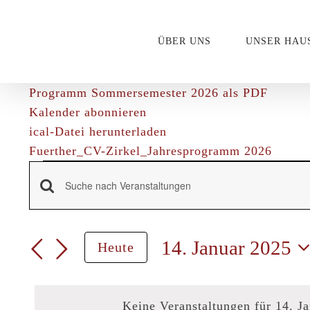
Zum
Inhalt
ÜBER UNS
UNSER HAU
springen
Programm Sommersemester 2026 als PDF
Kalender abonnieren
ical-Datei herunterladen
Fuerther_CV-Zirkel_Jahresprogramm 2026
Veranstalt
Veranstaltungen
Bitte
Schlüsselwort
für
Suche
eingeben.
14. Januar 2025
Heute
Suche
und
Datum
nach
wählen.
Veranstaltungen
Ansichten,
Keine Veranstaltungen für 14. J